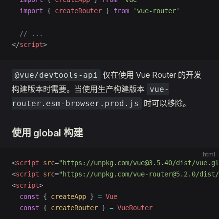
  import
 { 
createRouter
 } 
from
 'vue-router'
  // ...
</
script
>
仅在使用 Vue Router 的开发
@vue/devtools-api
构建版本时需要。当使用生产构建版本
vue-
时可以移除。
router.esm-browser.prod.js
使用 global 构建
html
<
script
 src
=
"https://unpkg.com/vue@3.5.40/dist/vue.gl
<
script
 src
=
"https://unpkg.com/vue-router@5.2.0/dist/
<
script
>
  const
 { 
createApp
 } 
=
 Vue
  const
 { 
createRouter
 } 
=
 VueRouter