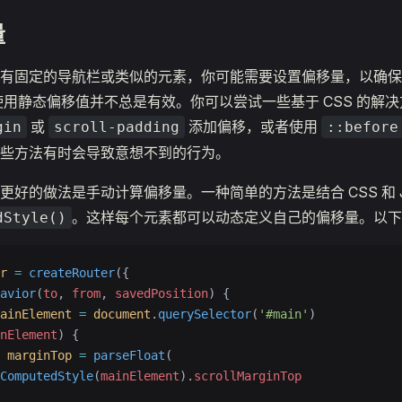
量
有固定的导航栏或类似的元素，你可能需要设置偏移量，以确保
使用静态偏移值并不总是有效。你可以尝试一些基于 CSS 的解
或
添加偏移，或者使用
gin
scroll-padding
::before
些方法有时会导致意想不到的行为。
好的做法是手动计算偏移量。一种简单的方法是结合 CSS 和 Java
。这样每个元素都可以动态定义自己的偏移量。以下
dStyle()
r
 =
 createRouter
({
avior
(
to
, 
from
, 
savedPosition
) {
ainElement
 =
 document
.
querySelector
(
'#main'
)
nElement
) {
 marginTop
 =
 parseFloat
(
ComputedStyle
(
mainElement
).
scrollMarginTop