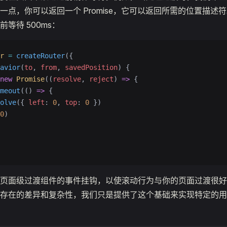
一点，你可以返回一个 Promise，它可以返回所需的位置描述
等待 500ms：
r
 =
 createRouter
({
avior
(
to
, 
from
, 
savedPosition
) {
new
 Promise
((
resolve
, 
reject
) 
=>
 {
meout
(() 
=>
 {
olve
({ 
left
: 
0
, 
top
: 
0
 })
0
)
页面级过渡组件的事件挂钩，以使滚动行为与你的页面过渡很好
存在的差异和复杂性，我们只是提供了这个基础来实现特定的用