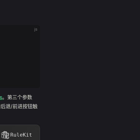
js
s
。第三个参数
后退/前进按钮触
RuleKit