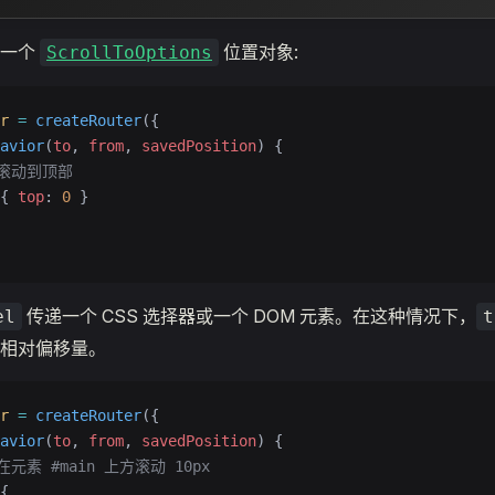
回一个
位置对象:
ScrollToOptions
r
 =
 createRouter
({
avior
(
to
, 
from
, 
savedPosition
) {
终滚动到顶部
{ 
top
: 
0
 }
传递一个 CSS 选择器或一个 DOM 元素。在这种情况下，
el
t
相对偏移量。
r
 =
 createRouter
({
avior
(
to
, 
from
, 
savedPosition
) {
终在元素 #main 上方滚动 10px
{