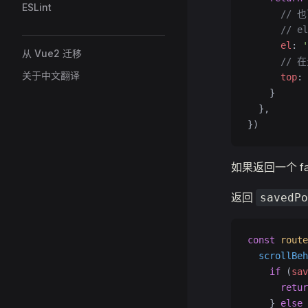
ESLint
      //
      // el
      el
: 
'
从 Vue2 迁移
      //
关于中文翻译
      top
: 
    }
  },
})
如果返回一个 f
返回
savedPo
const
 route
  scrollBeh
    if
 (
sav
      retur
    } 
else
 