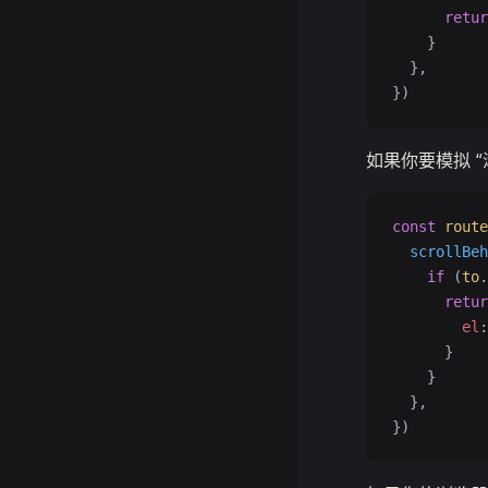
      retur
    }
  },
})
如果你要模拟 “
const
 route
  scrollBeh
    if
 (
to
.
      retur
        el
:
      }
    }
  },
})