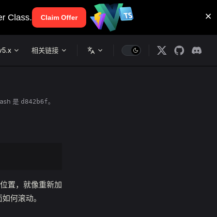
v5.x
相关链接
ash 是
。
d842b6f
位置，就像重新加
页面如何滚动。