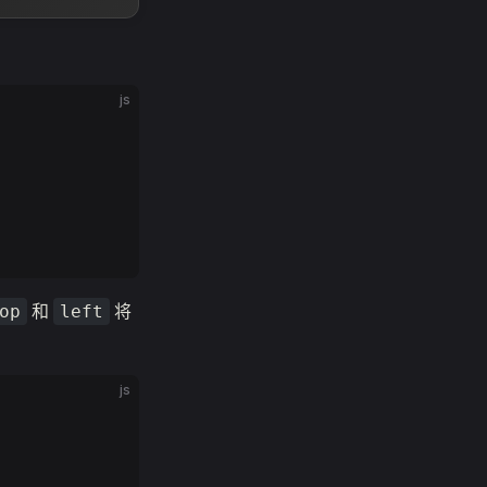
js
和
将
op
left
js