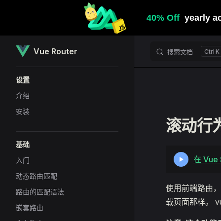
Skip to content
Vue Router
搜索文档
K
Sidebar Navigation
设置
介绍
安装
滚动行
基础
在 Vu
入门
动态路由匹配
使用前端路由，
路由的匹配语法
载页面那样。 v
嵌套路由