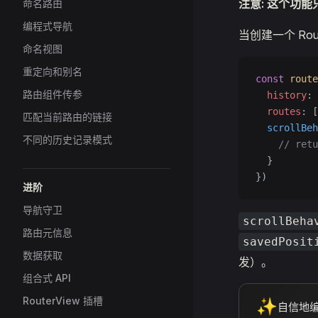
注意: 这个功能只
命名路由
编程式导航
当创建一个 Ro
命名视图
重定向和别名
const
 route
路由组件传参
  history
: 
  routes
: [
匹配当前路由的链接
  scrollBeh
不同的历史记录模式
    // r
  }
})
进阶
导航守卫
scrollBeha
路由元信息
savedPosit
数据获取
发）。
组合式 API
RouterView 插槽
✨
自信地编写