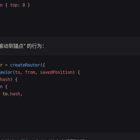
n
 { 
top
: 
0
 }
滚动到锚点” 的行为：
r
 =
 createRouter
({
avior
(
to
, 
from
, 
savedPosition
) {
hash
) {
n
 {
 
to
.
hash
,