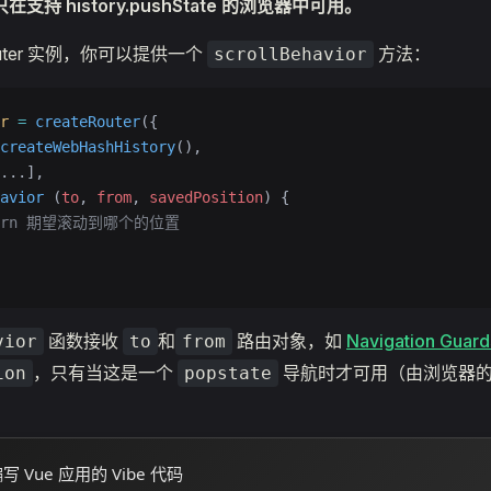
在支持 history.pushState 的浏览器中可用。
uter 实例，你可以提供一个
方法：
scrollBehavior
r
 =
 createRouter
({
createWebHashHistory
(),
...
],
avior
 (
to
, 
from
, 
savedPosition
) {
eturn 期望滚动到哪个的位置
函数接收
和
路由对象，如
Navigation Guard
vior
to
from
，只有当这是一个
导航时才可用（由浏览器的
ion
popstate
 Vue 应用的 Vibe 代码