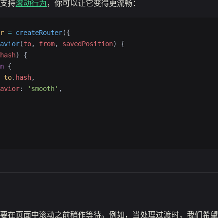
支持
滚动行为
，你可以让它变得更流畅：
r
 =
 createRouter
({
avior
(
to
, 
from
, 
savedPosition
) {
hash
) {
n
 {
 
to
.
hash
,
avior
: 
'smooth'
,
要在页面中滚动之前稍作等待。例如，当处理过渡时，我们希望