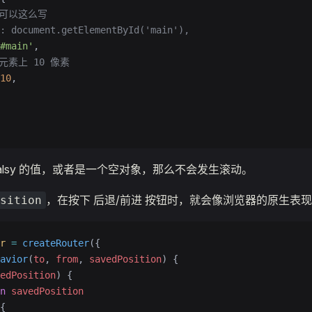
 也可以这么写
: document.getElementById('main'),
#main'
,
 在元素上 10 像素
10
,
alsy 的值，或者是一个空对象，那么不会发生滚动。
，在按下 后退/前进 按钮时，就会像浏览器的原生表
sition
r
 =
 createRouter
({
avior
(
to
, 
from
, 
savedPosition
) {
edPosition
) {
n
 savedPosition
{