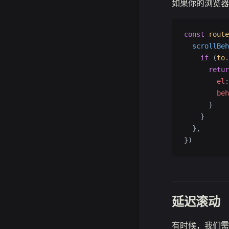
如果你的浏览器
const
 route
  scrollBeh
    if
 (
to
.
      retur
        el
:
        beh
      }
    }
  },
})
延迟滚动
有时候，我们需